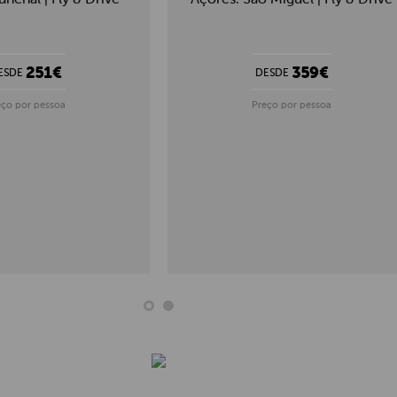
251€
359€
ESDE
DESDE
eço por pessoa
Preço por pessoa