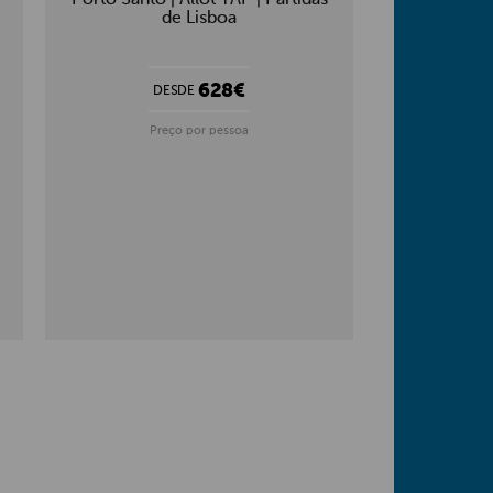
de Lisboa
628€
DESDE
D
Preço por pessoa
Pr