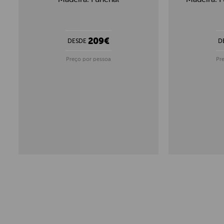
209€
DESDE
D
Preço por pessoa
Pr