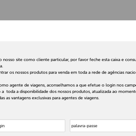
VAR
RESERVAR
ÚLTIMO
S
SERVIÇOS
LUGAR
 nosso site como cliente particular, por favor feche esta caixa e consu
OO
a.
trar os nossos produtos para venda em toda a rede de agências nacio
NAS,
AL | FIM
ERÃO
OA »
RAGOGI |
omo agente de viagens, aconselhamos a que efetue o login nos campo
o a toda a disponibilidade dos nossos produtos, atualizada ao momen
/2027
SPECIAL |
ARES
SPECIAL
s as vantagens exclusivas para agentes de viagens.
 MEDIDA
O PORTO
S
4 NTS)