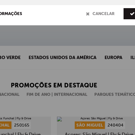
FORMAÇÕES
CANCELAR
BO VERDE
ESTADOS UNIDOS DA AMÉRICA
EUROPA
I
PROMOÇÕES EM DESTAQUE
 NACIONAL
FIM DE ANO | INTERNACIONAL
PARQUES TEMÁTIC
CHAL
250165
SÃO MIGUEL
240404
unchal | Fly & Drive
Açores: São Miguel | Fly & Drive