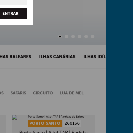
ENTRAR
LHAS BALEARES
ILHAS CANÁRIAS
ILHAS IDÍLICAS
MAD
OS
SAFARIS
CIRCUITO
LUA DE MEL
PORTO SANTO
260136
FUERTE
Porto Santo | Allot TAP | Partidas
Fu