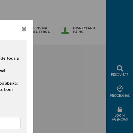
S
VIAGENS NA
DISNEYLAND
ES
MINHA TERRA
PARIS
lte toda a
nal.
PESQUISAR
s abaixo.
to, bem
PROGRAMAS
LOGIN
AGÊNCIAS